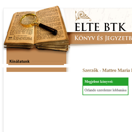
Szerzők - Matteo Maria
Megjelent könyvei:
Orlando szerelemre lobbanása