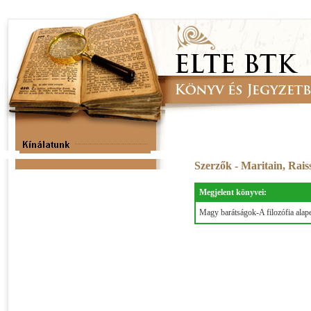
Szerzők - Maritain, Rai
Megjelent könyvei:
Magy barátságok-A filozófia alap