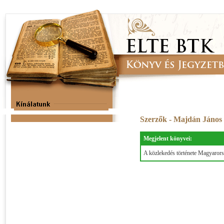
Szerzők - Majdán János
Megjelent könyvei:
A közlekedés története Magyaror