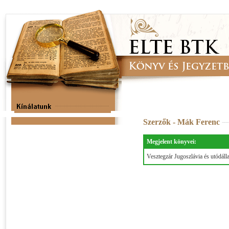
Szerzők - Mák Ferenc
Megjelent könyvei:
Vesztegzár Jugoszlávia és utódáll