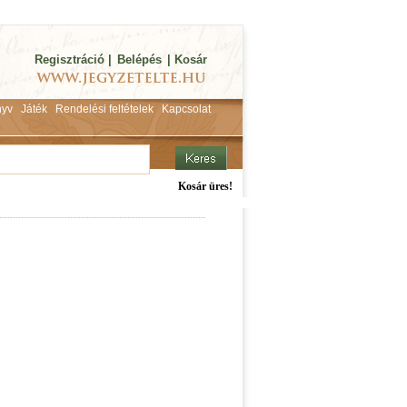
Regisztráció
|
Belépés
|
Kosár
yv
Játék
Rendelési feltételek
Kapcsolat
Kosár üres!