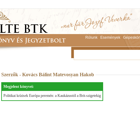
Rólunk
Események
Gépeskön
Szerzők - Kovács Bálint Matevosyan Hakob
Megjelent könyvei:
Politikai krízisek Európa peremén: a Kaukázustól a Brit-szigetekig