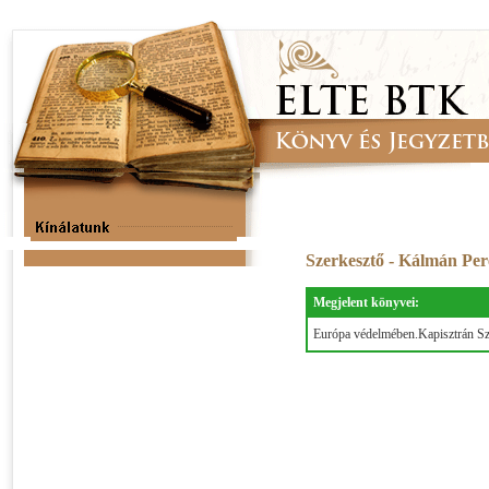
Szerkesztő - Kálmán Pe
Megjelent könyvei:
Európa védelmében.Kapisztrán Sze