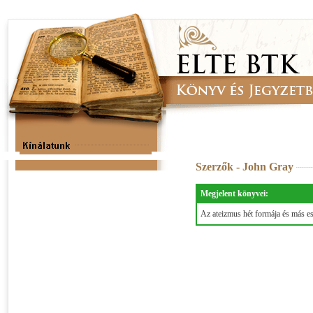
Szerzők - John Gray
Megjelent könyvei:
Az ateizmus hét formája és más e