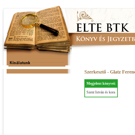
Szerkesztő - Glatz Fere
Megjelent könyvei:
Szent István és kora