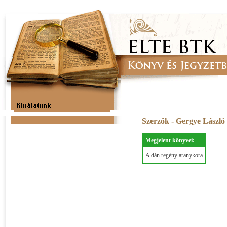
Szerzők - Gergye László
Megjelent könyvei:
A dán regény aranykora