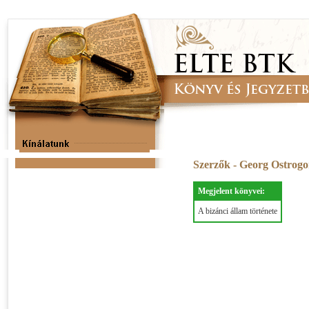
Szerzők - Georg Ostrog
Megjelent könyvei:
A bizánci állam története