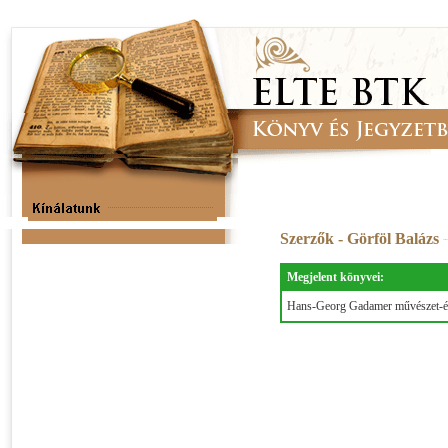
Szerzők - Görföl Balázs
Megjelent könyvei:
Hans-Georg Gadamer művészet-és 