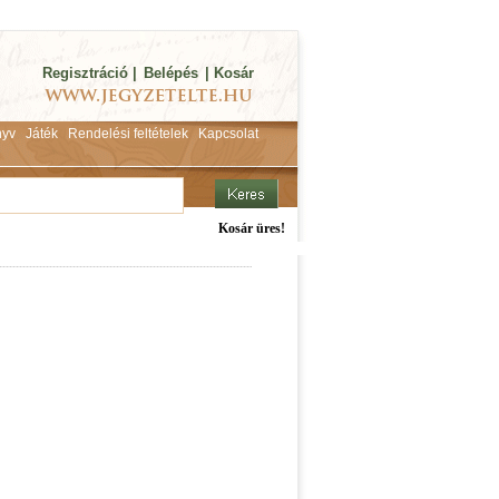
Regisztráció
|
Belépés
|
Kosár
yv
Játék
Rendelési feltételek
Kapcsolat
Kosár üres!