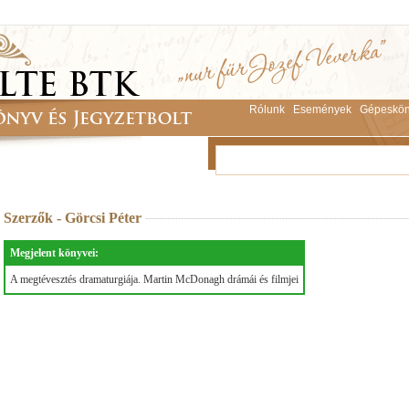
Rólunk
Események
Gépeskön
Szerzők - Görcsi Péter
Megjelent könyvei:
A megtévesztés dramaturgiája. Martin McDonagh drámái és filmjei