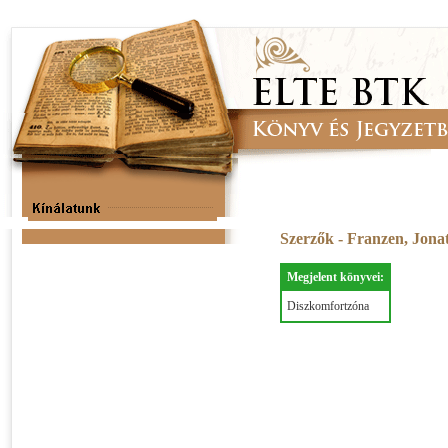
Szerzők - Franzen, Jon
Megjelent könyvei:
Diszkomfortzóna