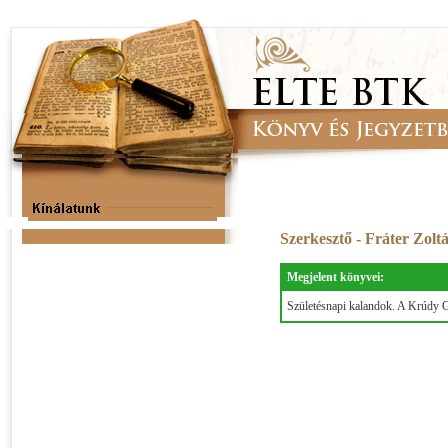
Szerkesztő - Fráter Zolt
Megjelent könyvei:
Születésnapi kalandok. A Krúdy Gy