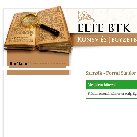
Szerzők - Forrai Sándo
Megjelent könyvei:
Küskarácsontól sülvester estig.Eg