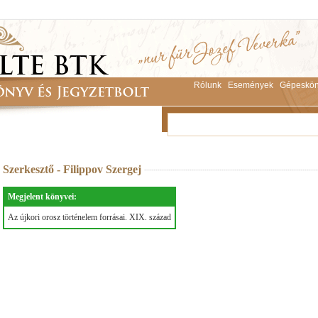
Rólunk
Események
Gépeskön
Szerkesztő - Filippov Szergej
Megjelent könyvei:
Az újkori orosz történelem forrásai. XIX. század