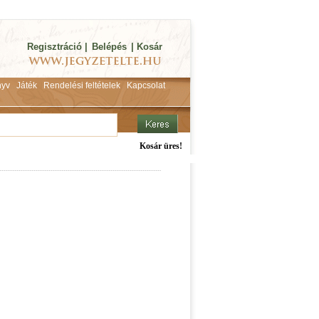
Regisztráció
|
Belépés
|
Kosár
yv
Játék
Rendelési feltételek
Kapcsolat
Kosár üres!