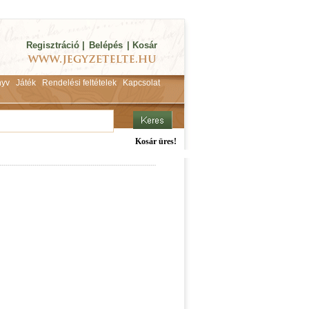
Regisztráció
|
Belépés
|
Kosár
yv
Játék
Rendelési feltételek
Kapcsolat
Kosár üres!