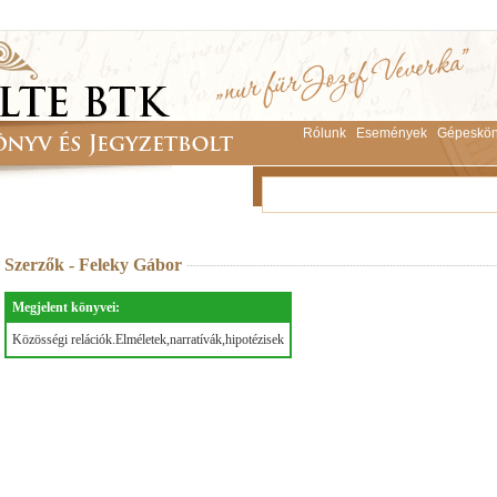
Rólunk
Események
Gépeskön
Szerzők - Feleky Gábor
Megjelent könyvei:
Közösségi relációk.Elméletek,narratívák,hipotézisek