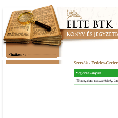
Szerzők - Fedeles-Czefe
Megjelent könyvei:
Nőmozgalom, nemzetköziség, önre