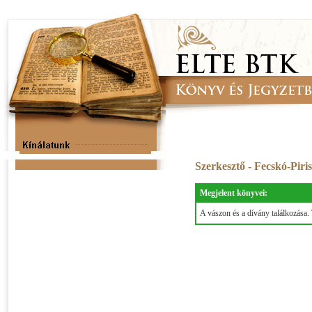
Szerkesztő - Fecskó-Pir
Megjelent könyvei:
A vászon és a dívány találkozása.