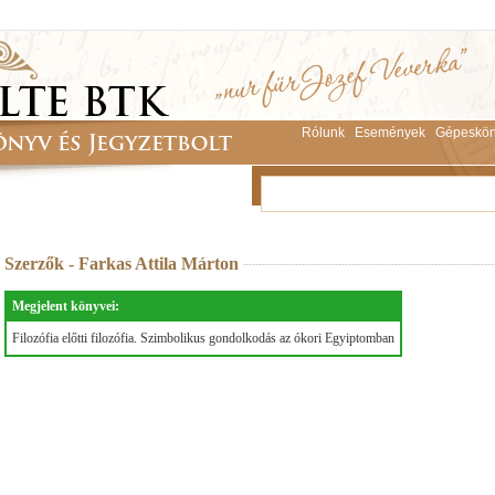
Rólunk
Események
Gépeskön
Szerzők - Farkas Attila Márton
Megjelent könyvei:
Filozófia előtti filozófia. Szimbolikus gondolkodás az ókori Egyiptomban