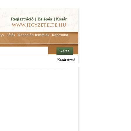
Regisztráció
|
Belépés
|
Kosár
yv
Játék
Rendelési feltételek
Kapcsolat
Kosár üres!