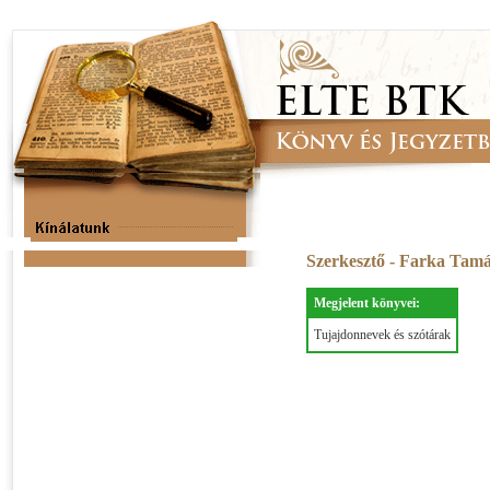
Szerkesztő - Farka Tam
Megjelent könyvei:
Tujajdonnevek és szótárak