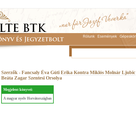
Rólunk
Események
Gépeskön
Szerzők - Fancsaly Éva Gúti Erika Kontra Miklós Molnár Ljubic
Beáta Zagar Szentesi Orsolya
Megjelent könyvei:
A magyar nyelv Horvátországban