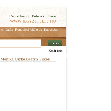
Regisztráció
|
Belépés
|
Kosár
yv
Játék
Rendelési feltételek
Kapcsolat
Kosár üres!
 Mónika Oszkó Beatrix Silkósi