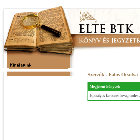
Szerzők - Falus Orsolya
Megjelent könyvei:
Ispotályos keresztes lovagrende