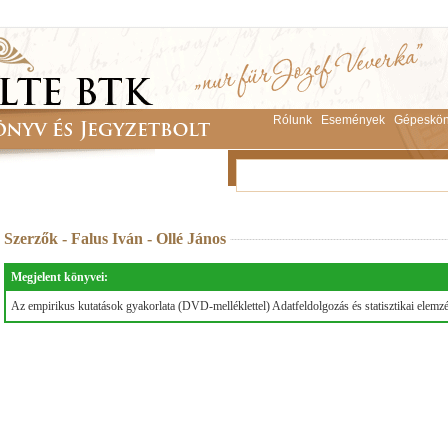
Rólunk
Események
Gépeskön
Szerzők - Falus Iván - Ollé János
Megjelent könyvei:
Az empirikus kutatások gyakorlata (DVD-melléklettel) Adatfeldolgozás és statisztikai elemz