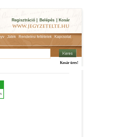
Regisztráció
|
Belépés
|
Kosár
yv
Játék
Rendelési feltételek
Kapcsolat
Kosár üres!
és