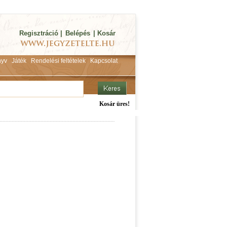
Regisztráció
|
Belépés
|
Kosár
yv
Játék
Rendelési feltételek
Kapcsolat
Kosár üres!