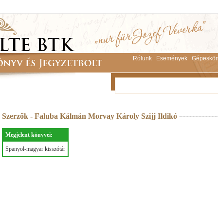
Rólunk
Események
Gépeskön
Szerzők - Faluba Kálmán Morvay Károly Szijj Ildikó
Megjelent könyvei:
Spanyol-magyar kisszótár