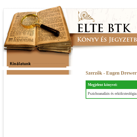
Szerzők - Eugen Drew
Megjelent könyvei:
Pszichoanalízis és erkölcsteológi