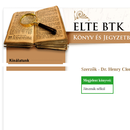
Szerzők - Dr. Henry Cl
Megjelent könyvei:
Játszmák nélkül