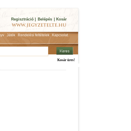
Regisztráció
|
Belépés
|
Kosár
yv
Játék
Rendelési feltételek
Kapcsolat
Kosár üres!