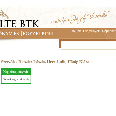
Rólunk
Események
Gépeskön
Szerzők - Dieszler László, Herr Judit, Hőnig Klára
Megjelent könyvei:
Német jogi szaknyelv