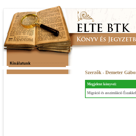
Szerzők - Demeter Gábo
Megjelent könyvei:
Migráció és asszimiláció Északk