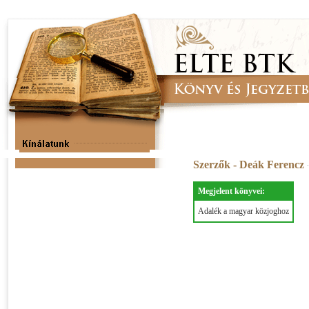
Szerzők - Deák Ferencz
Megjelent könyvei:
Adalék a magyar közjoghoz