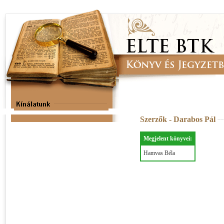
Szerzők - Darabos Pál
Megjelent könyvei:
Hamvas Béla