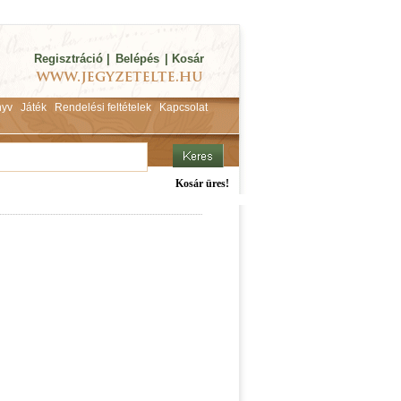
Regisztráció
|
Belépés
|
Kosár
yv
Játék
Rendelési feltételek
Kapcsolat
Kosár üres!