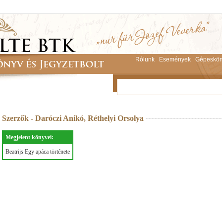
Rólunk
Események
Gépeskön
Szerzők - Daróczi Anikó, Réthelyi Orsolya
Megjelent könyvei:
Beatrijs Egy apáca története