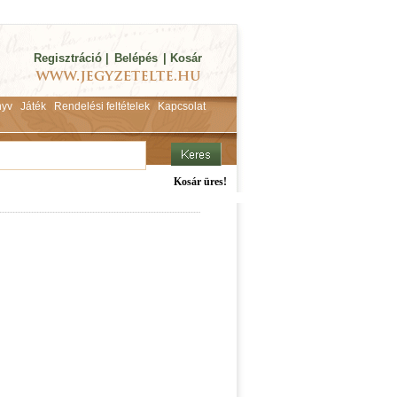
Regisztráció
|
Belépés
|
Kosár
yv
Játék
Rendelési feltételek
Kapcsolat
Kosár üres!