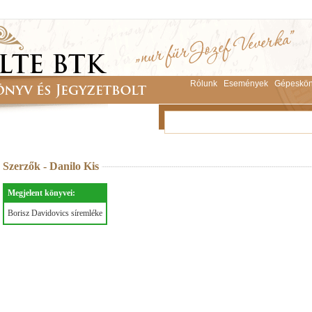
Rólunk
Események
Gépeskön
Szerzők - Danilo Kis
Megjelent könyvei:
Borisz Davidovics síremléke