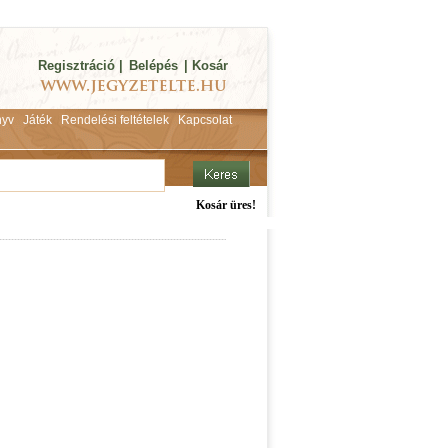
Regisztráció
|
Belépés
|
Kosár
yv
Játék
Rendelési feltételek
Kapcsolat
Kosár üres!