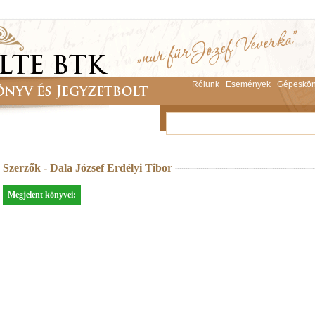
Rólunk
Események
Gépeskön
Szerzők - Dala József Erdélyi Tibor
Megjelent könyvei: