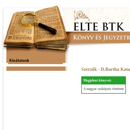
Szerzők - D.Bartha Kata
Megjelent könyvei:
A magyar szóképzés története