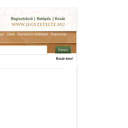
Regisztráció
|
Belépés
|
Kosár
yv
Játék
Rendelési feltételek
Kapcsolat
Kosár üres!