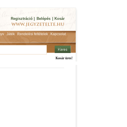
Regisztráció
|
Belépés
|
Kosár
yv
Játék
Rendelési feltételek
Kapcsolat
Kosár üres!