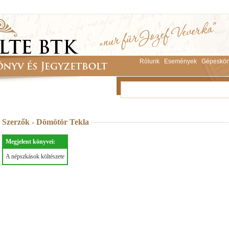
Rólunk
Események
Gépeskön
Szerzők - Dömötör Tekla
Megjelent könyvei:
A népszkások költészete