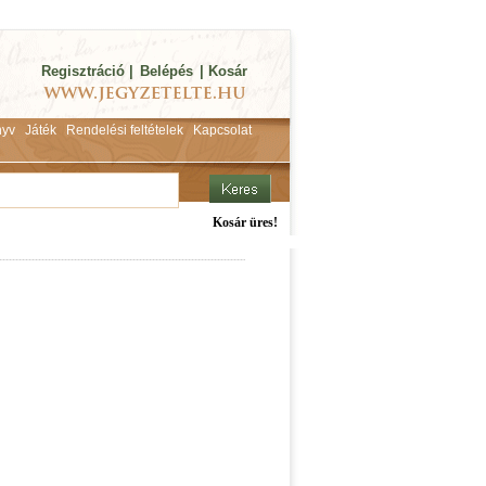
Regisztráció
|
Belépés
|
Kosár
yv
Játék
Rendelési feltételek
Kapcsolat
Kosár üres!