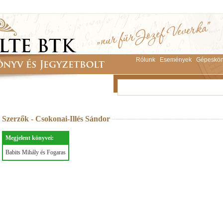
Rólunk
Események
Gépeskön
Szerzők - Csokonai-Illés Sándor
Megjelent könyvei:
Babits Mihály és Fogaras