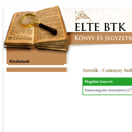
Szerzők - Csoknyay Jud
Megjelent könyvei:
Szamosangyalos keresztnevei (1