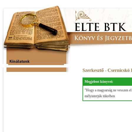
Szerkesztő - Csernicskó
Megjelent könyvei:
"Hogy a magyarság ne vesszen el n
mélyinterjúk tükrében