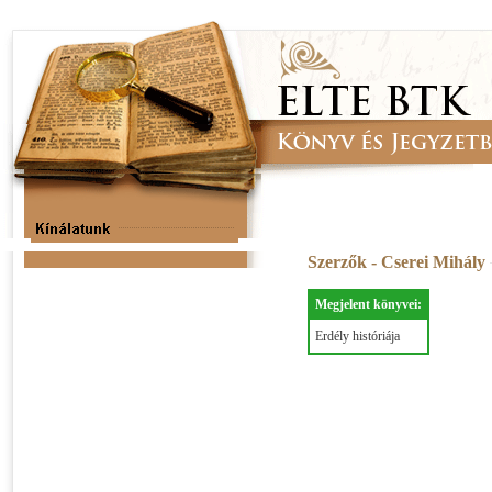
Szerzők - Cserei Mihály
Megjelent könyvei:
Erdély históriája