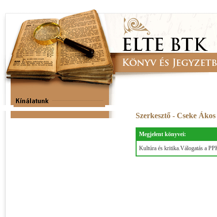
Szerkesztő - Cseke Áko
Megjelent könyvei:
Kultúra és kritika.Válogatás a P