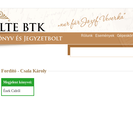
Rólunk
Események
Gépeskön
Fordító - Csala Károly
Megjelent könyvei:
Ének Cidről