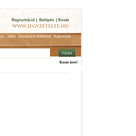
Regisztráció
|
Belépés
|
Kosár
yv
Játék
Rendelési feltételek
Kapcsolat
Kosár üres!