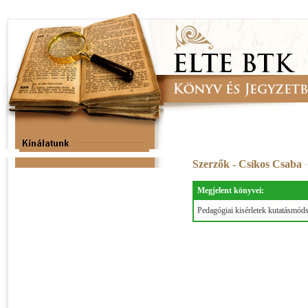
Szerzők - Csíkos Csaba
Megjelent könyvei:
Pedagógiai kisérletek kutatásmóds