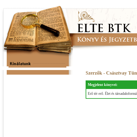
Szerzők - Császtvay Tü
Megjelent könyvei:
Erő tér erő. Élet és társadalofor