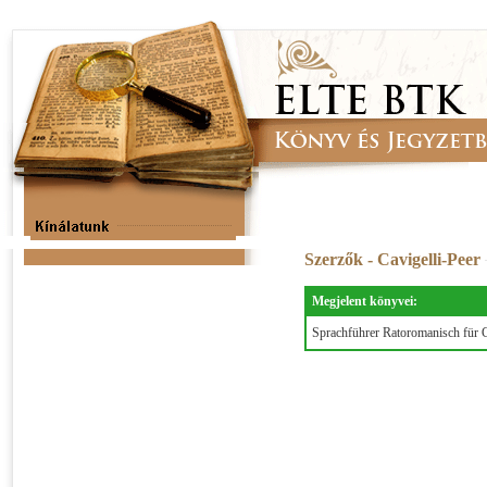
Szerzők - Cavigelli-Peer
Megjelent könyvei:
Sprachführer Ratoromanisch für