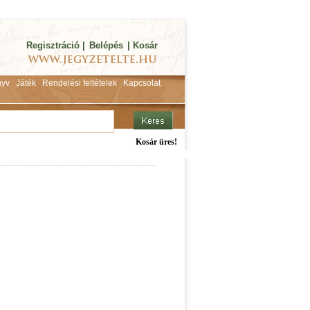
Regisztráció
|
Belépés
|
Kosár
yv
Játék
Rendelési feltételek
Kapcsolat
Kosár üres!