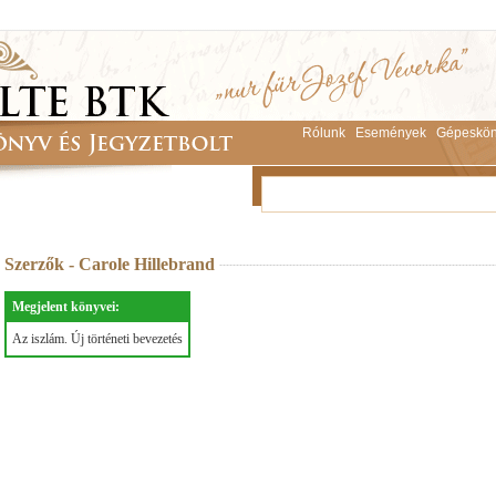
Rólunk
Események
Gépeskön
Szerzők - Carole Hillebrand
Megjelent könyvei:
Az iszlám. Új történeti bevezetés