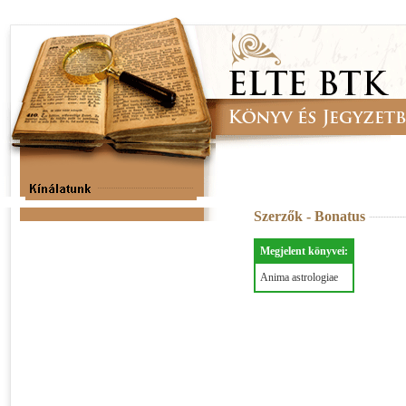
Szerzők - Bonatus
Megjelent könyvei:
Anima astrologiae