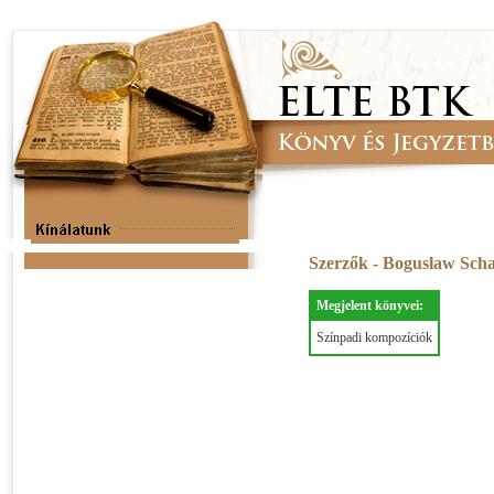
Szerzők - Boguslaw Sch
Megjelent könyvei:
Színpadi kompozíciók