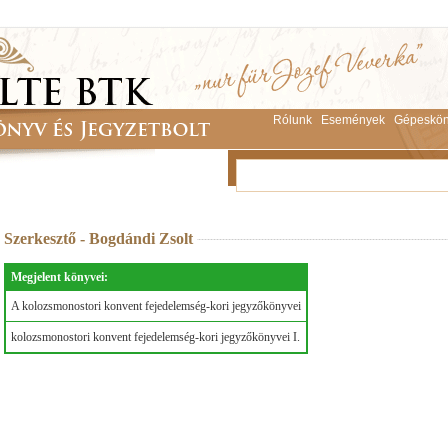
Rólunk
Események
Gépeskön
Szerkesztő - Bogdándi Zsolt
Megjelent könyvei:
A kolozsmonostori konvent fejedelemség-kori jegyzőkönyvei
kolozsmonostori konvent fejedelemség-kori jegyzőkönyvei I.