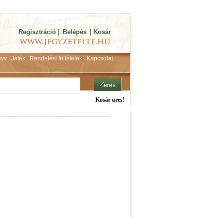
Regisztráció
|
Belépés
|
Kosár
yv
Játék
Rendelési feltételek
Kapcsolat
Kosár üres!